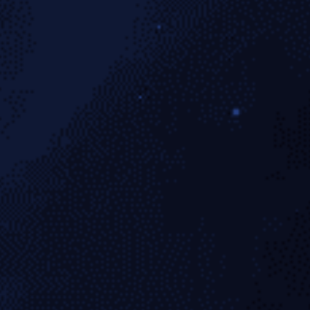
数据分析
整合球员数据、赛事统计与历史对阵记录，1分快3官网 助
您掌握全面信息，精准了解赛况。
电竞直播
涵盖 LOL、CS:GO、DOTA2 等热门电竞赛事，提供高帧率