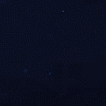
直播与赛事专题页，满足不同电竞观众需求。
内容专区
除赛事直播外，还提供赛后采访、球星特辑、战术分析等
多元内容，打造沉浸式体育服务平台。