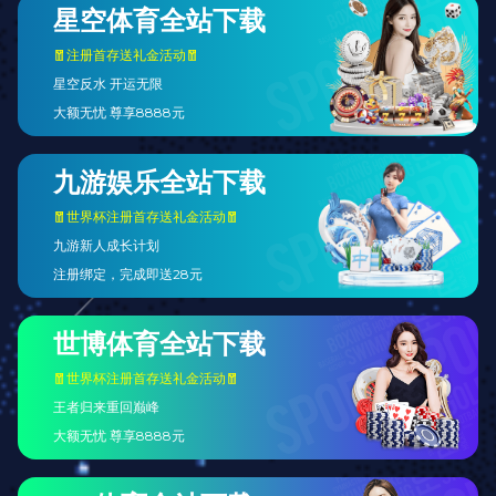
02. 服务升级
随着1分快3官网需求增长，平台陆续上线直
播回放、数据分析、比分预测等功能，同时支
持APP与网页双端操作，带来更快更稳的观赛
体验。
03. 国际拓展
目前一分快3已在东南亚、欧美等区域建立本
地化团队，推动技术与服务全球落地，打造具
有国际竞争力的赛事平台品牌。