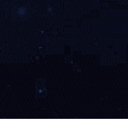
常见问题解答
针对用户在使用 一分快3 平台过程中最关心的问题，我们整
理了详细说明，包括账户管理、平台功能、安全保障与使用
体验等方面，帮助您全面了解服务内容。
01. 平台是否合法？
02. 如何创建账户？
03. 支持哪些终端设备？
04. 我的资料安全吗？
05. 客服支持时间？
06. 观看直播是否收费？
01. 平台是否合法？
是的，一分快3 拥有合规的运营资质，严格遵守数据保护法规与
行业标准，所有内容与服务均通过安全审核，确保合法性与用户
权益。